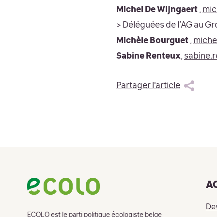
Michel De Wijngaert
,
mic
> Déléguées de l’AG au G
Michèle Bourguet
,
miche
Sabine Renteux
,
sabine.
Partager l'article
Footer
A
De
ECOLO est le parti politique écologiste belge