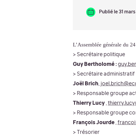
Publié le 31 mar
L’Assemblée générale du 24 
> Secrétaire politique
Guy Bertholomé :
guy.be
> Secrétaire administratif
Joël Brich
,
joel.brich@ec
> Responsable groupe ac
Thierry Lucy
,
thierry.lu
> Responsable groupe c
François Jourde
,
franco
> Trésorier