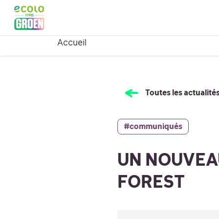
Ouvrir le menu
ACCUEIL
QUI SOMMES
Montrer le sous-menu pour
Accueil
Toutes les actualité
#communiqués
UN NOUVEA
FOREST