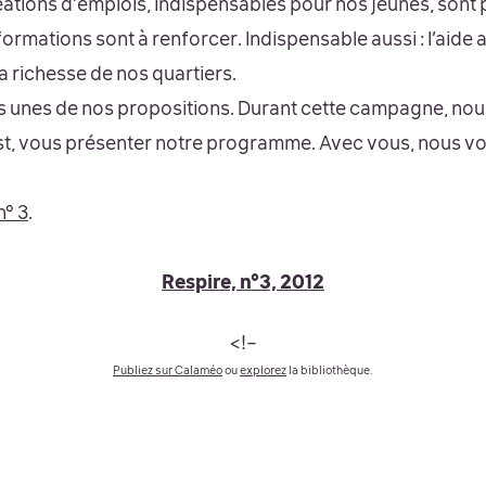
éations d’emplois, indispensables pour nos jeunes, sont p
formations sont à renforcer. Indispensable aussi : l’aide 
a richesse de nos quartiers.
s unes de nos propositions. Durant cette campagne, nou
st, vous présenter notre programme. Avec vous, nous vo
n° 3
.
Respire, n°3, 2012
<!–
Publiez sur Calaméo
ou
explorez
la bibliothèque.