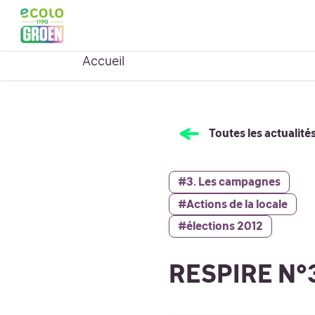
Ouvrir le menu
ACCUEIL
QUI SOMMES
Montrer le sous-menu pour
Accueil
Toutes les actualité
#3. Les campagnes
#Actions de la locale
#élections 2012
RESPIRE N°