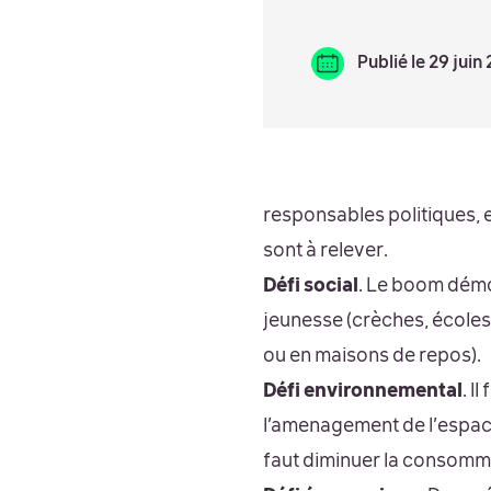
Publié le 29 juin
responsables politiques, e
sont à relever.
Défi social
. Le boom démo
jeunesse (crèches, écoles,
ou en maisons de repos).
Défi environnemental
. I
l’amenagement de l’espace 
faut diminuer la consomma